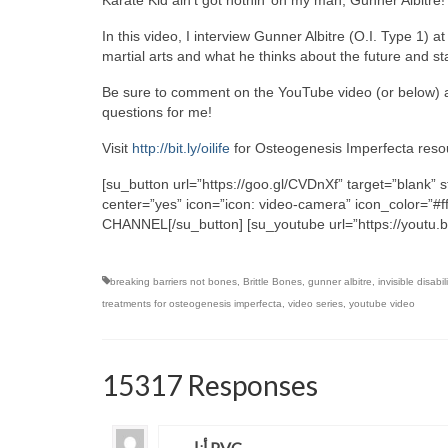
Karate Kid ain’t got nothin’ on my man, Gunner Albitre!
In this video, I interview Gunner Albitre (O.I. Type 1)
martial arts and what he thinks about the future and sta
Be sure to comment on the YouTube video (or below) a
questions for me!
Visit
http://bit.ly/oilife
for Osteogenesis Imperfecta reso
[su_button url=”https://goo.gl/CVDnXf” target=”blank” s
center=”yes” icon=”icon: video-camera” icon_color
CHANNEL[/su_button] [su_youtube url=”https://youtu.
breaking barriers not bones
,
Brittle Bones
,
gunner albitre
,
invisible disabili
treatments for osteogenesis imperfecta
,
video series
,
youtube video
15317 Responses
أنابيب PVC