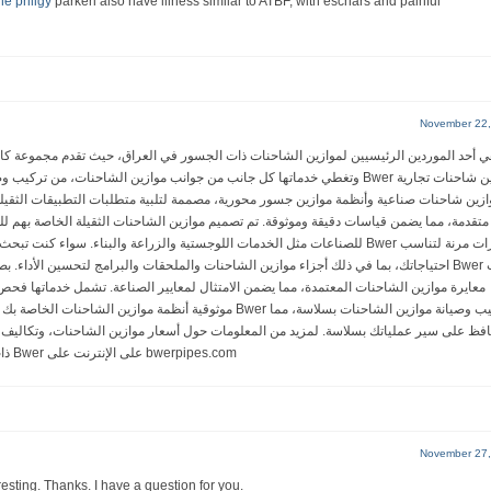
e priligy
parkeri also have illness similar to ATBF, with eschars and painful
November 22,
وتغطي خدماتها كل جانب من جوانب موازين الشاحنات، م Bwer موازين شاحنات تجارية
ازين شاحنات صناعية وأنظمة موازين جسور محورية، مصممة لتلبية متطلبات التطبيقات الثقيلة
للصناعات مثل الخدمات اللوجستية والزراعة والبناء. سواء  Bwer خيارات مرنة لتناسب
احتياجاتك، بما في ذلك أجزاء موازين الشاحنات والملحقات والبرامج لتحسين الأ Bwer خدمات
معايرة موازين الشاحنات المعتمدة، مما يضمن الامتثال لمعايير الصناعة. تشمل خدماتها فح
موثوقية أنظمة Bwer تركيب وصيانة موازين الشاحنات بسلاسة، مما
فظ على سير عملياتك بسلاسة. لمزيد من المعلومات حول أسعار موازين الشاحنات، وتكاليف 
ذات الجسور وغيرها من المنتجات، تفضل بزيارة موقع شركة Bwer على الإنترنت على bwerpipes.com
November 27,
esting. Thanks. I have a question for you.