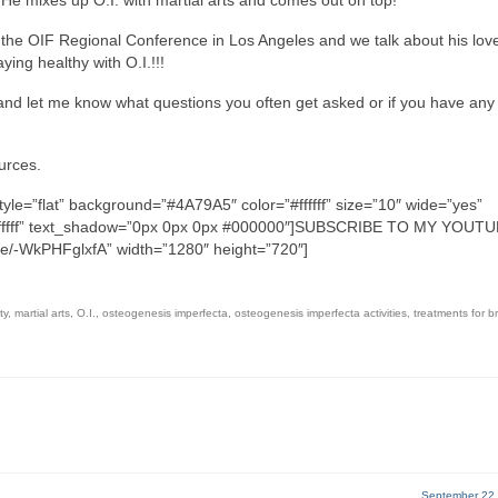
 He mixes up O.I. with martial arts and comes out on top!
 at the OIF Regional Conference in Los Angeles and we talk about his love
ying healthy with O.I.!!!
nd let me know what questions you often get asked or if you have any
urces.
tyle=”flat” background=”#4A79A5″ color=”#ffffff” size=”10″ wide=”yes”
=”#ffffff” text_shadow=”0px 0px 0px #000000″]SUBSCRIBE TO MY YOUT
be/-WkPHFglxfA” width=”1280″ height=”720″]
ty
,
martial arts
,
O.I.
,
osteogenesis imperfecta
,
osteogenesis imperfecta activities
,
treatments for br
September 22,