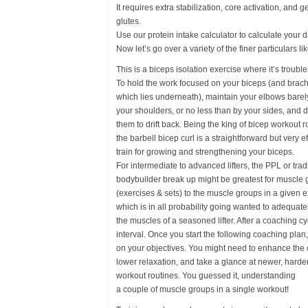
It requires extra stabilization, core activation, and 
glutes.
Use our protein intake calculator to calculate your d
Now let’s go over a variety of the finer particulars lik
This is a biceps isolation exercise where it’s troub
To hold the work focused on your biceps (and brachi
which lies underneath), maintain your elbows barely 
your shoulders, or no less than by your sides, and d
them to drift back. Being the king of bicep workout r
the barbell bicep curl is a straightforward but very ef
train for growing and strengthening your biceps.
For intermediate to advanced lifters, the PPL or trad
bodybuilder break up might be greatest for muscle
(exercises & sets) to the muscle groups in a given e
which is in all probability going wanted to adequat
the muscles of a seasoned lifter. After a coaching c
interval. Once you start the following coaching pla
on your objectives. You might need to enhance the q
lower relaxation, and take a glance at newer, harde
workout routines. You guessed it, understanding
a couple of muscle groups in a single workout!