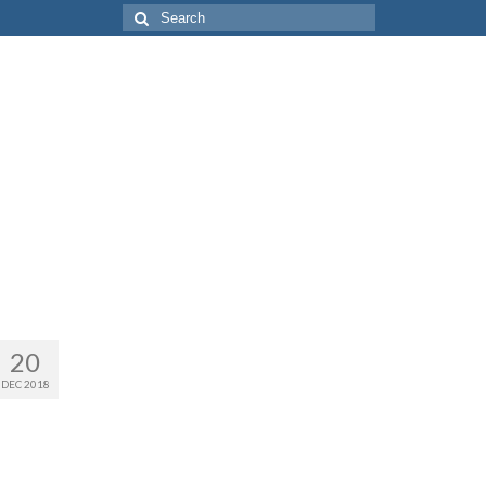
Search
for:
20
DEC 2018