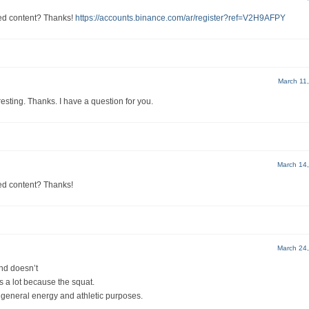
ated content? Thanks!
https://accounts.binance.com/ar/register?ref=V2H9AFPY
March 11
esting. Thanks. I have a question for you.
March 14
ted content? Thanks!
March 24
and doesn’t
s a lot because the squat.
or general energy and athletic purposes.