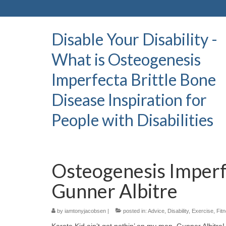
Disable Your Disability -
What is Osteogenesis
Imperfecta Brittle Bone
Disease Inspiration for
People with Disabilities
Osteogenesis Imperfe
Gunner Albitre
by
iamtonyjacobsen
|
posted in:
Advice
,
Disability
,
Exercise
,
Fit