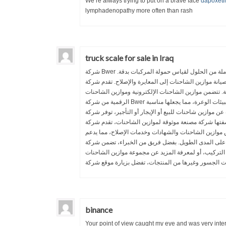
We re always trying to put on a brave face
dapoxetin
lymphadenopathy more often than rash
truck scale for sale in Iraq
شركة Bwer هي أحد الموردين الرئيسيين لموازين الشاحنات ذات الجسور في العراق، حيث تقدم مجموعة كاملة من الحلول لقياس حمولة المركبات بدقة.
ن تركيب وصيانة موازين الشاحنات إلى المعايرة والإصلاح. تقدم شركة
. تتضمن موازين الشاحنات الإلكترونية وموازين الشاحنات
الرقمية من شركة Bwer تقنية متقدمة، مما يضمن قياسات دقيقة وموثوقة. تم تصميم موازين الشاحنات الثقيلة الخاصة بهم للبيئات الوعرة، مما يجعلها مناسبة
كنت تبحث عن موازين شاحنات للبيع أو الإيجار أو التأجير، توفر شركة
داء. بصفتها شركة مصنعة موثوقة لموازين الشاحنات، تقدم شركة
ص موازين الشاحنات والشهادات وخدمات الإصلاح، مما يدعم
 موازين الشاحنات الخاصة بك على المدى الطويل. بفضل فريق من الخبراء، تضمن شركة
التركيب، أو لمعرفة المزيد عن مجموعة موازين الشاحنات
binance
Your point of view caught my eye and was very inter