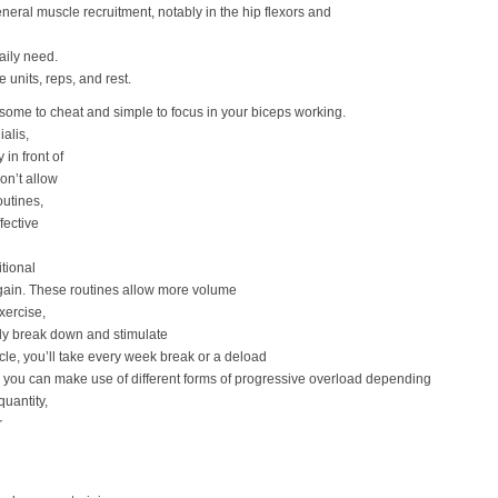
general muscle recruitment, notably in the hip flexors and
aily need.
e units, reps, and rest.
lesome to cheat and simple to focus in your biceps working.
alis,
in front of
on’t allow
outines,
fective
itional
 gain. These routines allow more volume
xercise,
ely break down and stimulate
ycle, you’ll take every week break or a deload
n, you can make use of different forms of progressive overload depending
uantity,
r