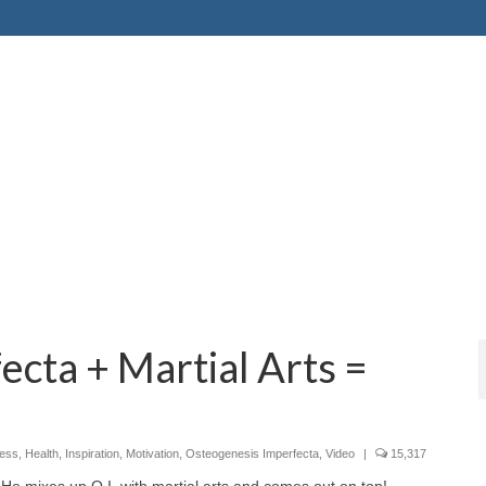
cta + Martial Arts =
ness
,
Health
,
Inspiration
,
Motivation
,
Osteogenesis Imperfecta
,
Video
|
15,317