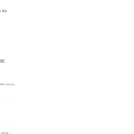
 for
UBE
ittle bones
,
 2024
|