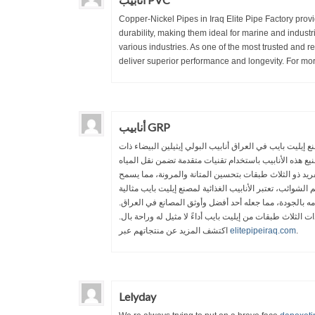
Copper-Nickel Pipes in Iraq Elite Pipe Factory provi
durability, making them ideal for marine and industr
various industries. As one of the most trusted and r
deliver superior performance and longevity. For more
أنابيب GRP
ع إيليت بايب في العراق أنابيب البولي إيثيلين البيضاء ذات
نيع هذه الأنابيب باستخدام تقنيات متقدمة تضمن نقل المياه
فريد ذو الثلاث طبقات بتحسين المتانة والمرونة، مما يسمح
شوائب، تعتبر الأنابيب الغذائية لمصنع إيليت بايب مثالية
زامه بالجودة، مما جعله أحد أفضل وأوثق المصانع في العراق
ات الثلاث طبقات من إيليت بايب أداءً لا مثيل له وراحة بال
اكتشف المزيد عن منتجاتهم عبر
elitepipeiraq.com
.
Lelyday