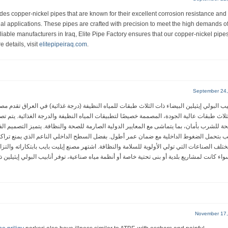
des copper-nickel pipes that are known for their excellent corrosion resistance and
ial applications. These pipes are crafted with precision to meet the high demands o
eliable manufacturers in Iraq, Elite Pipe Factory ensures that our copper-nickel pipe
 details, visit
elitepipeiraq.com
.
September 24,
بيب البولي إيثيلين البيضاء ذات الثلاث طبقات للمياه النظيفة (درجة غذائية) في العراق تقدم مصن
ثلاث طبقات عالية الجودة، المصممة خصيصًا لتطبيقات المياه النظيفة والدرجة الغذائية. يتم تص
حة للشرب بأمان، بما يتماشى مع المعايير الدولية الصارمة للصحة والنظافة. يتميز التصميم ال
يب بتحمل الضغوط الداخلية مع ضمان عمر أطول. بفضل السطح الداخلي الناعم الذي يمنع تراكم ال
ختلف الصناعات التي تولي الأولوية للسلامة والنظافة. اشتهر مصنع إيليت بايب بابتكاراته والت
واء كانت لمشاريع بلدية أو بنى تحتية خاصة أو أنظمة مياه صناعية، توفر أنابيب البولي إيثيلين ذ
November 17,