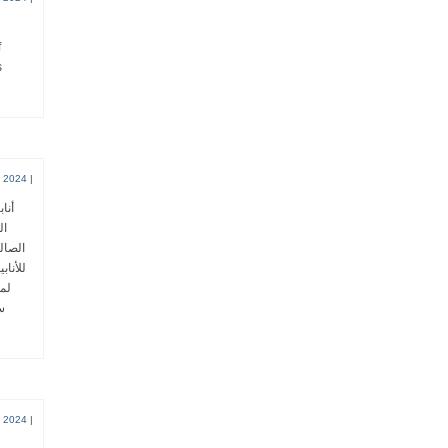
f
s
 2024
|
أنا
ال
الصال
للأناب
لم.
س.
 2024
|